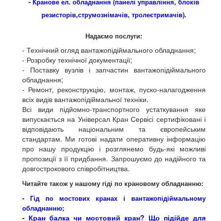
- Кранове ел. обладнання (панелі управління, блоків
резисторів,струмознімачів, тролеєтримачів).
Надаємо послуги:
- Технічний огляд вантажопідіймального обладнання;
- Розробку технічної документації;
- Поставку вузлів і запчастин вантажопідіймального
обладнання;
- Ремонт, реконструкцію, монтаж, пуско-налагодження
всіх видів вантажопідіймальної техніки.
Всі види підйомно-транспортного устаткування яке
випускається на Універсал Кран Сервісі сертифіковані і
відповідають національним та європейським
стандартам. Ми готові надати оперативну інформацію
про нашу продукцію і розглянемо будь-які можливі
пропозиції з її придбання. Запрошуємо до надійного та
довгострокового співробітництва.
Читайте також у нашому гіді по крановому обладнанню:
- Гід по мостових кранах і вантажопідіймальному
обладнанню;
- Кран балка чи мостовий кран? Що підійде для