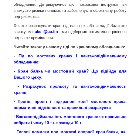
обладнання. Дотримуючись цієї покрокової інструкції, ви
знижуєте ризики поломок та забезпечуєте ефективну роботу
підприємства.
Хочете розрахувати кран під ваш цех або склад? Залиште
заявку тут
uks_@ua.fm
і ми підберемо оптимальне рішення
під ваше приміщення.
Читайте також у нашому гіді по крановому обладнанню:
- Гід по мостових кранах і вантажопідіймальному
обладнанню;
- Кран балка чи мостовий кран? Що підійде для
Вашого цеху.
- Розрахунок прольоту та вантажопідіймальності
.
кранів
- Прогін, проліт і підкранові колії мостового крана:
нормативні відмінності та правильні розрахунки
-
Вантажопідіймальність мостового крана: як правильно
вибрати і чому 10 т не завжди 10 т
- Типові помилки при монтажі опорної кран-балки, які