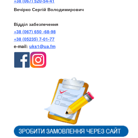
+38 (067) 520-54-41
Вечірко Сергій Володимирович
Відділ забезпечення
+38 (067) 650 -68-98
+38 (05235) 7-01-77
e-mail:
uks1@ua.fm