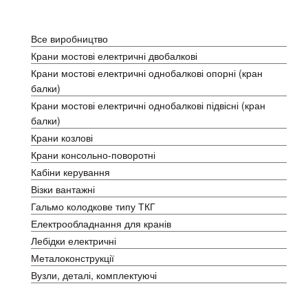
Каталог
Все виробництво
Крани мостові електричні двобалкові
Крани мостові електричні однобалкові опорні (кран
балки)
Крани мостові електричні однобалкові підвісні (кран
балки)
Крани козлові
Крани консольно-поворотні
Кабіни керування
Візки вантажні
Гальмо колодкове типу ТКГ
Електрообладнання для кранів
Лебідки електричні
Металоконструкції
Вузли, деталі, комплектуючі