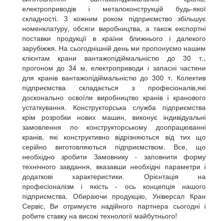
електроприводів і металоконструкцій будь-якої
складності. З кожним роком підприємство збільшує
номенклатуру, обсяги виробництва, а також експортні
поставки продукції в країни ближнього і далекого
зарубіжжя. На сьогоднішній день ми пропонуємо нашим
клієнтам крани вантажопідіймальністю до 30 т.,
прогоном до 34 м, електроприводи і запасні частини
для кранів вантажопідіймальністю до 300 т. Колектив
підприємства складається з професіоналів,які
досконально освоїли виробництво кранів і кранового
устаткування. Конструкторська служба підприємства
крім розробки нових машин, виконує індивідуальні
замовлення по конструкторському доопрацюванні
кранів, які конструктивно відрізняються від тих що
серійно виготовляються підприємством. Все, що
необхідно зробити Замовнику - заповнити форму
технічного завдання, вказавши необхідні параметри і
додаткові характеристики. Орієнтація на
професіоналізм і якість - ось концепція нашого
підприємства. Обираючи продукцію, Універсал Кран
Сервіс, Ви отримуєте надійного партнера сьогодні і
робите ставку на високі технології майбутнього!