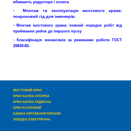
вбивають редуктори і колеса
- Монтаж та експлуатація мостового крана:
покроковий гід для інженерів.
- Монтаж мостового крана: повний порядок робіт від
приймання рейок до першого пуску
- Класифікація механізмів за режимами роботи ГОСТ
25835-83
.
МОСТОВИЙ КРАН
КРАН-БАЛКА ОПОРНА
КРАН-БАЛКА ПІДВІСНА
КРАН КОЗЛОВИЙ
КАБІНА КЕРУВАННЯ
КРАНОМ
ЛЕБІДКА ЕЛЕКТРИЧНА