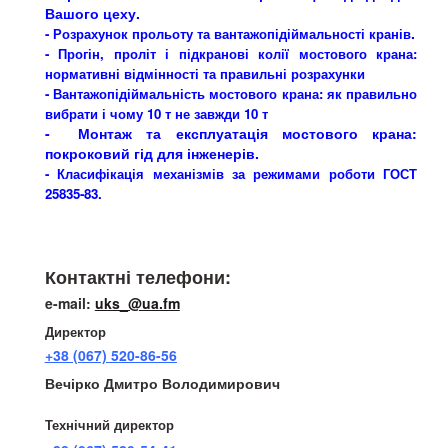
Вашого цеху.
.
- Розрахунок прольоту та вантажопідіймальності кранів
- Прогін, проліт і підкранові колії мостового крана:
нормативні відмінності та правильні розрахунки
-
Вантажопідіймальність мостового крана: як правильно
вибрати і чому 10 т не завжди 10 т
- Монтаж та експлуатація мостового крана:
покроковий гід для інженерів.
- Класифікація механізмів за режимами роботи ГОСТ
25835-83
.
Телефони:
Контактні телефони:
e-mail:
uks_@ua.fm
Директор
+38 (067) 520-86-56
Вечірко Дмитро Володимирович
Технічний директор