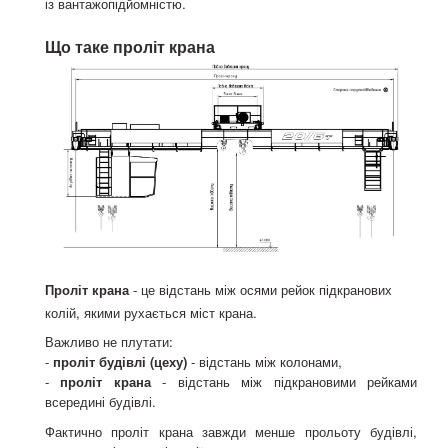
із вантажопідйомністю.
Що таке проліт крана
Проліт крана
- це відстань між осями рейок підкранових
колій, якими рухається міст крана.
Важливо не плутати:
-
проліт будівлі (цеху)
- відстань між колонами,
-
проліт крана
- відстань між підкрановими рейками
всередині будівлі.
Фактично проліт крана завжди менше прольоту будівлі,