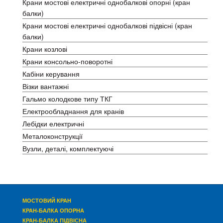
Крани мостові електричні однобалкові опорні (кран
балки)
Крани мостові електричні однобалкові підвісні (кран
балки)
Крани козлові
Крани консольно-поворотні
Кабіни керування
Візки вантажні
Гальмо колодкове типу ТКГ
Електрообладнання для кранів
Лебідки електричні
Металоконструкції
Вузли, деталі, комплектуючі
МОСТОВИЙ КРАН
КРАН-БАЛКА ОПОРНА
КРАН-БАЛКА ПІДВІСНА