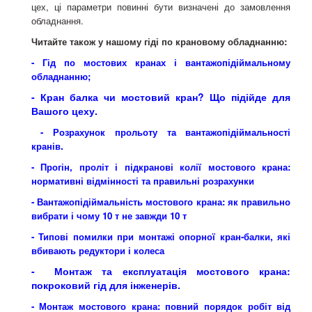
цех, ці параметри повинні бути визначені до замовлення
обладнання.
Читайте також у нашому гіді по крановому обладнанню:
- Гід по мостових кранах і вантажопідіймальному
обладнанню;
- Кран балка чи мостовий кран? Що підійде для
Вашого цеху.
- Розрахунок прольоту та вантажопідіймальності
.
кранів
- Прогін, проліт і підкранові колії мостового крана:
нормативні відмінності та правильні розрахунки
-
Вантажопідіймальність мостового крана: як правильно
вибрати і чому 10 т не завжди 10 т
- Типові помилки при монтажі опорної кран-балки, які
вбивають редуктори і колеса
- Монтаж та експлуатація мостового крана:
покроковий гід для інженерів.
- Монтаж мостового крана: повний порядок робіт від