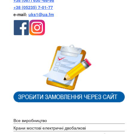
+38 (05235) 7-01-77
e-mail:
uks1@ua.fm
Каталог
Все виробництво
Крани мостові електричні двобалкові