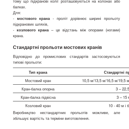
тому що підкранові колії розташовуються на колонах або
балках.
Для:
-
мостового крана
- проліт дорівнює ширині прольоту
підкранових шляхів,
-
козлового крана
– це відстань між опорами (ногами)
крана.
Стандартні прольоти мостових кранів
Відповідно до промислових стандартів застосовуються
типові прольоти:
Тип крана
Стандартні п
Мостовий кран
10,5 м/13,5 м/16,5 м/19,5 м
Кран-балка опорна
3 – 22,
Кран-балка підвісна
3 – 15
Козловий кран
10 - 40 м і 
Виробництво нестандартних прольотів можливе, але
збільшує вартість та терміни виготовлення.