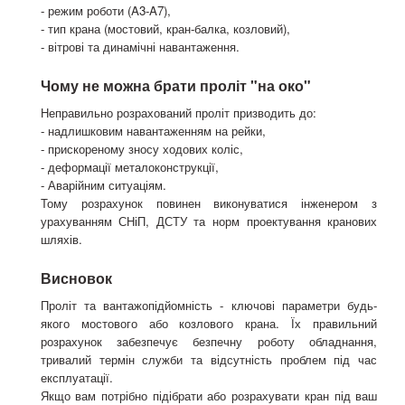
- режим роботи (A3-A7),
- тип крана (мостовий, кран-балка, козловий),
- вітрові та динамічні навантаження.
Чому не можна брати проліт "на око"
Неправильно розрахований проліт призводить до:
- надлишковим навантаженням на рейки,
- прискореному зносу ходових коліс,
- деформації металоконструкції,
- Аварійним ситуаціям.
Тому розрахунок повинен виконуватися інженером з
урахуванням СНіП, ДСТУ та норм проектування кранових
шляхів.
Висновок
Проліт та вантажопідйомність - ключові параметри будь-
якого мостового або козлового крана. Їх правильний
розрахунок забезпечує безпечну роботу обладнання,
тривалий термін служби та відсутність проблем під час
експлуатації.
Якщо вам потрібно підібрати або розрахувати кран під ваш