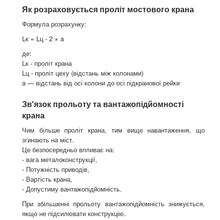
Як розраховується проліт мостового крана
Формула розрахунку:
Lк = Lц - 2 × a
де:
Lк - проліт крана
Lц - проліт цеху (відстань між колонами)
a — відстань від осі колони до осі підкранової рейки
Зв'язок прольоту та вантажопідйомності
крана
Чим більше проліт крана, тим вище навантаження, що
згинають на міст.
Це безпосередньо впливає на:
- вага металоконструкції,
- Потужність приводів,
- Вартість крана,
- Допустиму вантажопідйомність.
При збільшенні прольоту вантажопідйомність знижується,
якщо не підсилювати конструкцію.