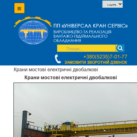
Крани мостові електричні двобалкові
Крани мостові електричні двобалкові