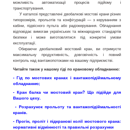
можливість автоматизації процесів підйому і
транспортування.
У каталозі представлені двобалкові мостові крани різних
типорозмірів, прольотів та конфігурацій — з керуванням з
кабіни, підвісного пульта або радіокерування. Обладнання
відповідає вимогам українських та міжнародних стандартів
безпеки і може виготовлятися під конкретні умови
експлуатації.
Обираючи двобалковий мостовий кран, ви отримуєте
максимальну продуктивність, довговічність і повний
контроль над вантажопотоками на вашому підприємстві.
Читайте також у нашому гіді по крановому обладнанню:
- Гід по мостових кранах і вантажопідіймальному
обладнанню;
- Кран балка чи мостовий кран? Що підійде для
Вашого цеху.
- Розрахунок прольоту та вантажопідіймальності
кранів.
- Прогін, проліт і підкранові колії мостового крана:
нормативні відмінності та правильні розрахунки