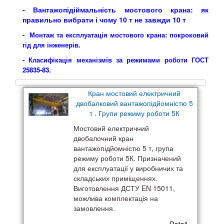
-
Вантажопідіймальність мостового крана: як
правильно вибрати і чому 10 т не завжди 10 т
- Монтаж та експлуатація мостового крана: покроковий
гід для інженерів.
- Класифікація механізмів за режимами роботи ГОСТ
25835-83
.
Кран мостовий електричний
двобалковий вантажопідйомністю 5
т . Групи режиму роботи 5К
Мостовий електричний
двобалочний кран
вантажопідйомністю 5 т, група
режиму роботи 5К. Призначений
для експлуатації у виробничих та
складських приміщеннях.
Виготовлення ДСТУ EN 15011,
можлива комплектація на
замовлення.