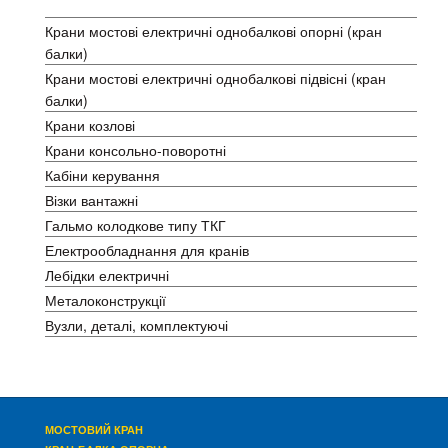
Крани мостові електричні двобалкові
Крани мостові електричні однобалкові опорні (кран
балки)
Крани мостові електричні однобалкові підвісні (кран
балки)
Крани козлові
Крани консольно-поворотні
Кабіни керування
Візки вантажні
Гальмо колодкове типу ТКГ
Електрообладнання для кранів
Лебідки електричні
Металоконструкції
Вузли, деталі, комплектуючі
МОСТОВИЙ КРАН