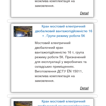
можлива комплектація на
замовлення.
Detail
Кран мостовий електричний
двобалковий вантажопідйомністю 16
т . Групи режиму роботи 5К
Мостовий електричний
двобалочний кран
вантажопідйомністю 16 т, група
режиму роботи 5К. Призначений
для експлуатації у виробничих та
складських приміщеннях.
Виготовлення ДСТУ EN 15011,
можлива комплектація на
замовлення.
Detail
Кран мостовий електричний
двобалковий вантажопідйомністю