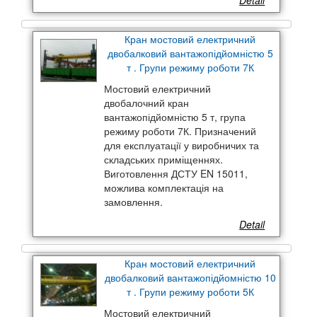
Detail
Кран мостовий електричний
двобалковий вантажопідйомністю 5
т . Групи режиму роботи 7К
Мостовий електричний
двобалочний кран
вантажопідйомністю 5 т, група
режиму роботи 7К. Призначений
для експлуатації у виробничих та
складських приміщеннях.
Виготовлення ДСТУ EN 15011,
можлива комплектація на
замовлення.
Detail
Кран мостовий електричний
двобалковий вантажопідйомністю 10
т . Групи режиму роботи 5К
Мостовий електричний