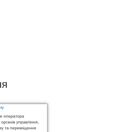
ня
ну
це оператора
 органів управління,
ому та переміщення