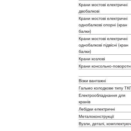
Крани мостові електричні
двобалкові
Крани мостові електричні
однобалкові опорні (кран
балки)
Крани мостові електричні
однобалкові підвісні (кран
балки)
Крани козлові
Крани консольно-поворотн
Кабіни керування
Візки вантажні
Гальмо колодкове типу ТК
Електрообладнання для
кранів
Лебідки електричні
Металоконструкції
Вузли, деталі, комплектуюч