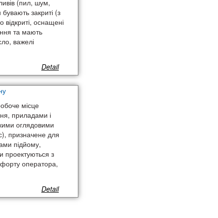
ливів (пил, шум,
 бувають закриті (з
 відкриті, оснащені
ення та мають
сло, важелі
Detail
ну
робоче місце
ня, приладами і
икими оглядовими
с), призначене для
ами підйому,
ни проектуються з
мфорту оператора,
Detail