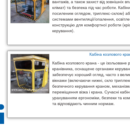
вантажів, а також захист від зовнішніх вп
клімат) та безпека під час роботи. Кабіни
посиленим оглядом, триплекс-склом) або
системами вентиляції/опалення, освітл
конструкцію для комфортної роботи (крі
керування).
Кабіна козлового кра
Кабіна козлового крана - це ізольоване 
кранівника, оснащене органами керуван
забезпечує хороший огляд, часто з вел
вікнами (включаючи нижні, скло триплек
безпечного керування краном, механізм
переміщення візка і крана. Сучасні кабі
урахуванням ергономіки, безпеки та ко
та відповідають чинним нормам.