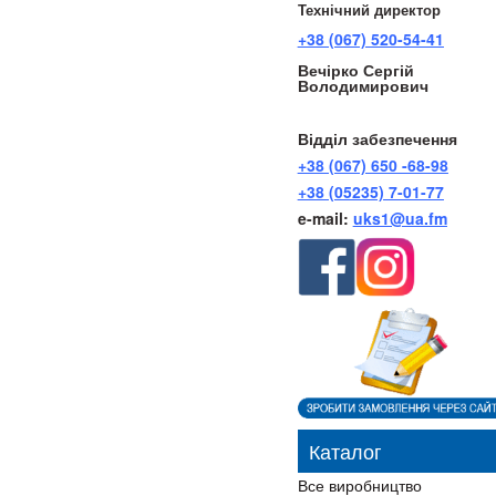
Технічний директор
+38 (067) 520-54-41
Вечірко Сергій
Володимирович
Відділ забезпечення
+38 (067) 650 -68-98
+38 (05235) 7-01-77
e-mail:
uks1@ua.fm
Каталог
Все виробництво