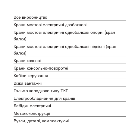
Каталог
Все виробництво
Крани мостові електричні двобалкові
Крани мостові електричні однобалкові опорні (кран
балки)
Крани мостові електричні однобалкові підвісні (кран
балки)
Крани козлові
Крани консольно-поворотні
Кабіни керування
Візки вантажні
Гальмо колодкове типу ТКГ
Електрообладнання для кранів
Лебідки електричні
Металоконструкції
Вузли, деталі, комплектуючі