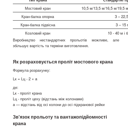
Мостовий кран
10,5 м/13,5 м/16,5 м/19,5 м
Кран-балка опорна
3 – 22,
Кран-балка підвісна
3 – 15
Козловий кран
10 - 40 м і 
Виробництво нестандартних прольотів можливе, але
збільшує вартість та терміни виготовлення.
Як розраховується проліт мостового крана
Формула розрахунку:
Lк = Lц - 2 × a
де:
Lк - проліт крана
Lц - проліт цеху (відстань між колонами)
a — відстань від осі колони до осі підкранової рейки
Зв'язок прольоту та вантажопідйомності
крана