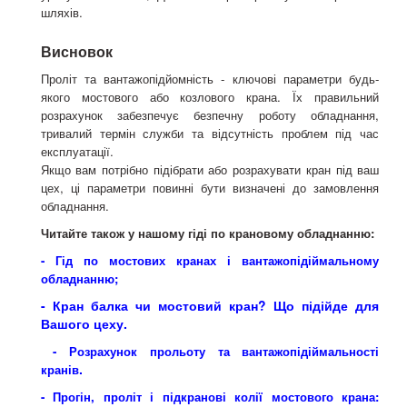
шляхів.
Висновок
Проліт та вантажопідйомність - ключові параметри будь-
якого мостового або козлового крана. Їх правильний
розрахунок забезпечує безпечну роботу обладнання,
тривалий термін служби та відсутність проблем під час
експлуатації.
Якщо вам потрібно підібрати або розрахувати кран під ваш
цех, ці параметри повинні бути визначені до замовлення
обладнання.
Читайте також у нашому гіді по крановому обладнанню:
- Гід по мостових кранах і вантажопідіймальному
обладнанню;
- Кран балка чи мостовий кран? Що підійде для
Вашого цеху.
- Розрахунок прольоту та вантажопідіймальності
.
кранів
- Прогін, проліт і підкранові колії мостового крана: