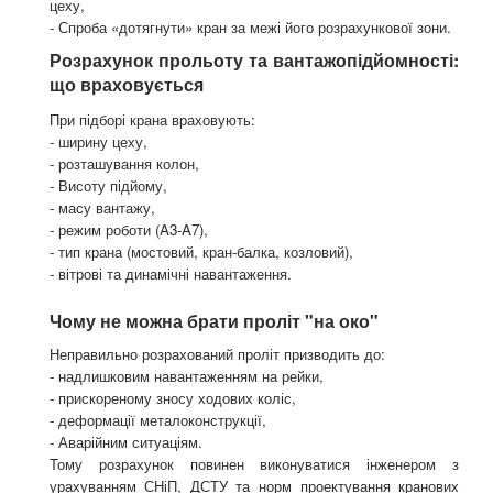
цеху,
- Спроба «дотягнути» кран за межі його розрахункової зони.
Розрахунок прольоту та вантажопідйомності:
що враховується
При підборі крана враховують:
- ширину цеху,
- розташування колон,
- Висоту підйому,
- масу вантажу,
- режим роботи (A3-A7),
- тип крана (мостовий, кран-балка, козловий),
- вітрові та динамічні навантаження.
Чому не можна брати проліт "на око"
Неправильно розрахований проліт призводить до:
- надлишковим навантаженням на рейки,
- прискореному зносу ходових коліс,
- деформації металоконструкції,
- Аварійним ситуаціям.
Тому розрахунок повинен виконуватися інженером з
урахуванням СНіП, ДСТУ та норм проектування кранових