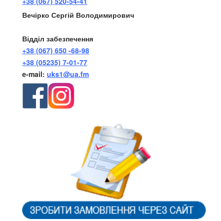
+38 (067) 520-54-41
Вечірко Сергій Володимирович
Відділ забезпечення
+38 (067) 650 -68-98
+38 (05235) 7-01-77
e-mail:
uks1@ua.fm