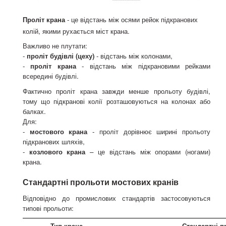
Проліт крана
- це відстань між осями рейок підкранових
колій, якими рухається міст крана.
Важливо не плутати:
-
проліт будівлі (цеху)
- відстань між колонами,
-
проліт крана
- відстань між підкрановими рейками
всередині будівлі.
Фактично проліт крана завжди менше прольоту будівлі,
тому що підкранові колії розташовуються на колонах або
балках.
Для:
-
мостового крана
- проліт дорівнює ширині прольоту
підкранових шляхів,
-
козлового крана
– це відстань між опорами (ногами)
крана.
Стандартні прольоти мостових кранів
Відповідно до промислових стандартів застосовуються
типові прольоти:
Тип крана
Стандартні п