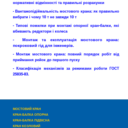
нормативні відмінності та правильні розрахунки
-
Вантажопідіймальність мостового крана: як правильно
вибрати і чому 10 т не завжди 10 т
- Типові помилки при монтажі опорної кран-балки, які
вбивають редуктори і колеса
- Монтаж та експлуатація мостового крана:
покроковий гід для інженерів.
- Монтаж мостового крана: повний порядок робіт від
приймання рейок до першого пуску
- Класифікація механізмів за режимами роботи ГОСТ
25835-83
.
МОСТОВИЙ КРАН
КРАН-БАЛКА ОПОРНА
КРАН-БАЛКА ПІДВІСНА
КРАН КОЗЛОВИЙ