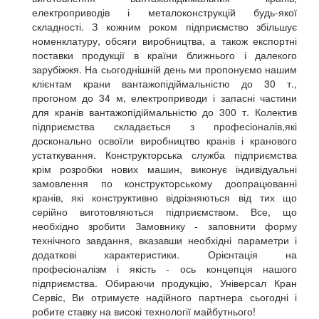
електроприводів і металоконструкцій будь-якої
складності. З кожним роком підприємство збільшує
номенклатуру, обсяги виробництва, а також експортні
поставки продукції в країни ближнього і далекого
зарубіжжя. На сьогоднішній день ми пропонуємо нашим
клієнтам крани вантажопідіймальністю до 30 т.,
прогоном до 34 м, електроприводи і запасні частини
для кранів вантажопідіймальністю до 300 т. Колектив
підприємства складається з професіоналів,які
досконально освоїли виробництво кранів і кранового
устаткування. Конструкторська служба підприємства
крім розробки нових машин, виконує індивідуальні
замовлення по конструкторському доопрацюванні
кранів, які конструктивно відрізняються від тих що
серійно виготовляються підприємством. Все, що
необхідно зробити Замовнику - заповнити форму
технічного завдання, вказавши необхідні параметри і
додаткові характеристики. Орієнтація на
професіоналізм і якість - ось концепція нашого
підприємства. Обираючи продукцію, Універсал Кран
Сервіс, Ви отримуєте надійного партнера сьогодні і
робите ставку на високі технології майбутнього!