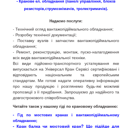
- Кранове ел. обладнання (панелі управління, блоків
резисторів,струмознімачів, тролеєтримачів).
Надаємо послуги:
- Технічний огляд вантажопідіймального обладнання;
- Розробку технічної документації;
- Поставку вузлів і запчастин вантажопідіймального
обладнання;
- Ремонт, реконструкцію, монтаж, пуско-налагодження
всіх видів вантажопідіймальної техніки.
Всі види підйомно-транспортного устаткування яке
випускається на Універсал Кран Сервісі сертифіковані і
відповідають національним та європейським
стандартам. Ми готові надати оперативну інформацію
про нашу продукцію і розглянемо будь-які можливі
пропозиції з її придбання. Запрошуємо до надійного та
довгострокового співробітництва.
Читайте також у нашому гіді по крановому обладнанню:
- Гід по мостових кранах і вантажопідіймальному
обладнанню;
- Кран балка чи мостовий кран? Що підійде для