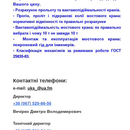
Вашого цеху.
.
- Розрахунок прольоту та вантажопідіймальності кранів
- Прогін, проліт і підкранові колії мостового крана:
нормативні відмінності та правильні розрахунки
-
Вантажопідіймальність мостового крана: як правильно
вибрати і чому 10 т не завжди 10 т
- Монтаж та експлуатація мостового крана:
покроковий гід для інженерів.
- Класифікація механізмів за режимами роботи ГОСТ
25835-83
.
Телефони:
Контактні телефони:
e-mail:
uks_@ua.fm
Директор
+38 (067) 520-86-56
Вечірко Дмитро Володимирович
Технічний директор