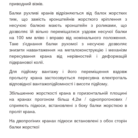
приводний візків.
Балки рухливі кранів відрізняються від балок жорстких
тим, що замість кронштейнів жорсткого кріплення з
несучою балкою мають кронштейн з роликами, що
дозволяє їй вільно переміщатися уздовж несучої балки
на 100 мм вліво і вправо від номінального положення.
Таке з'єднання балки рухомої з несучою дозволяє
знизити навантаження на металоконструкцію і механізм
пересування крана від нерівностей і деформацій
підкранової колії.
Для підйому вантажу і його переміщення вздовж
прольоту крана застосовується пересувна електроталь
відповідної вантажопідйомності і висоти підйому.
Збільшенню жорсткості крана в горизонтальній площині
на кранах прогоном більш 4,2м / однопрогонових /
сприяють підкоси, встановлені з боку балки жорсткою в
проліт крана.
На двопрогіних кранах підкоси встановлені з обох сторін
балки жорсткої