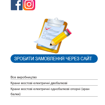
Каталог
Все виробництво
Крани мостові електричні двобалкові
Крани мостові електричні однобалкові опорні (кран
балки)
Крани мостові електричні однобалкові підвісні (кран
балки)