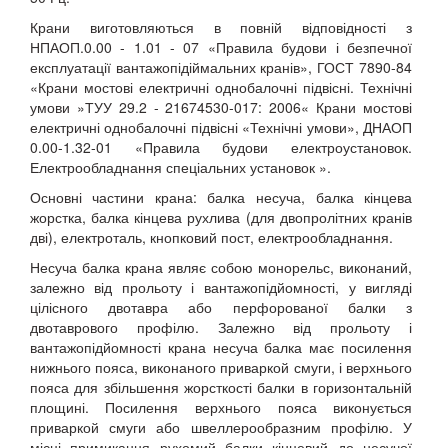
Крани виготовляються в повній відповідності з
НПАОП.0.00 - 1.01 - 07 «Правила будови і безпечної
експлуатації вантажопідіймальних кранів», ГОСТ 7890-84
«Крани мостові електричні однобалочні підвісні. Технічні
умови »ТУУ 29.2 - 21674530-017: 2006« Крани мостові
електричні однобалочні підвісні «Технічні умови», ДНАОП
0.00-1.32-01 «Правила будови електроустановок.
Електрообладнання спеціальних установок ».
Основні частини крана: балка несуча, балка кінцева
жорстка, балка кінцева рухлива (для двопролітних кранів
дві), електроталь, кнопковий пост, електрообладнання.
Несуча балка крана являє собою монорельс, виконаний,
залежно від прольоту і вантажопідйомності, у вигляді
цілісного двотавра або перфорованої балки з
двотаврового профілю. Залежно від прольоту і
вантажопідйомності крана несуча балка має посилення
нижнього пояса, виконаного приваркой смуги, і верхнього
пояса для збільшення жорсткості балки в горизонтальній
площині. Посилення верхнього пояса виконується
приваркой смуги або швеллерообразним профілю. У
місці примикання рухомий балки кінцевий до несучої