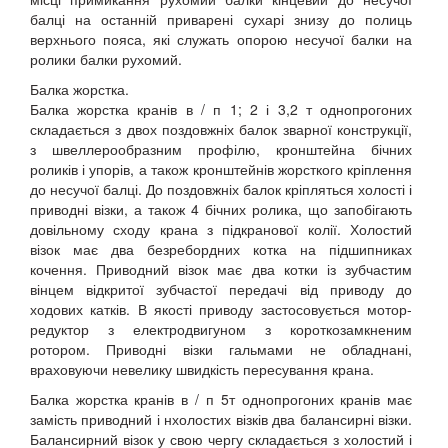
балці на останній приварені сухарі знизу до полиць
верхнього пояса, які служать опорою несучої балки на
ролики балки рухомий.
Балка жорстка.
Балка жорстка кранів в / п 1; 2 і 3,2 т однопрогоних
складається з двох поздовжніх балок зварної конструкції,
з швеллерообразним профілю, кронштейна бічних
роликів і упорів, а також кронштейнів жорсткого кріплення
до несучої балці. До поздовжніх балок кріпляться холості і
приводні візки, а також 4 бічних ролика, що запобігають
довільному сходу крана з підкранової колії. Холостий
візок має два безребордних котка на підшипниках
кочення. Приводний візок має два котки із зубчастим
вінцем відкритої зубчастої передачі від приводу до
ходових катків. В якості приводу застосовується мотор-
редуктор з електродвигуном з короткозамкненим
ротором. Приводні візки гальмами не обладнані,
враховуючи невелику швидкість пересування крана.
Балка жорстка кранів в / п 5т однопрогоних кранів має
замість приводний і нхолостих візків два балансирні візки.
Балансирний візок у свою чергу складається з холостий і