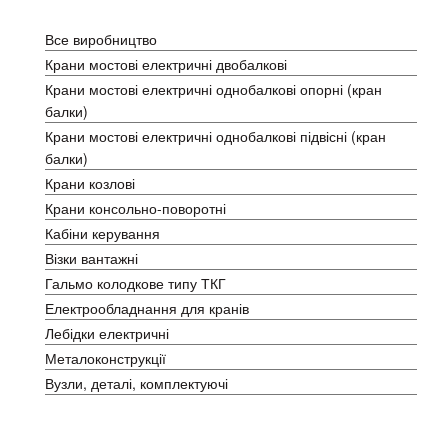
Каталог
Все виробництво
Крани мостові електричні двобалкові
Крани мостові електричні однобалкові опорні (кран
балки)
Крани мостові електричні однобалкові підвісні (кран
балки)
Крани козлові
Крани консольно-поворотні
Кабіни керування
Візки вантажні
Гальмо колодкове типу ТКГ
Електрообладнання для кранів
Лебідки електричні
Металоконструкції
Вузли, деталі, комплектуючі